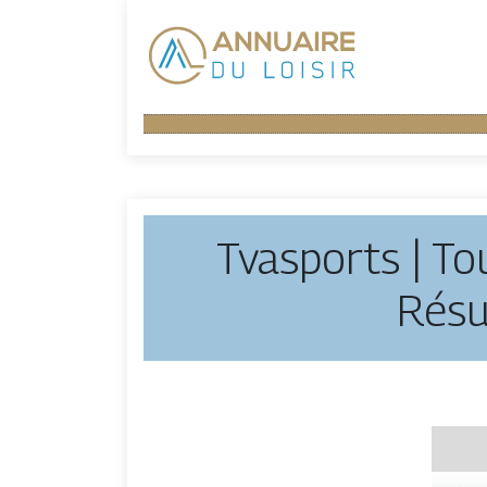
Tvasports | To
Résu